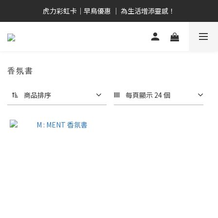
畢業禮心意選  全品項9折！ 全館2,000免運優惠！
虎力彩虹卡｜早鳥優惠 ｜ 為生活增添靈感！
日安白河 ｜ 台日共創 ｜ 晨曦系人氣單品！
畢業禮心意選  全品項9折！ 全館2,000免運優惠！
香氛書
商品排序
每頁顯示 24 個