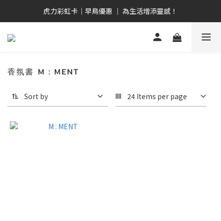
畢業禮心意選  全品項9折！ 全館2,000免運優惠！
虎力彩虹卡｜早鳥優惠 ｜ 為生活增添靈感！
日安白河 ｜ 台日共創 ｜ 晨曦系人氣單品！
畢業禮心意選  全品項9折！ 全館2,000免運優惠！
香氛書 M：MENT
Sort by
24 Items per page