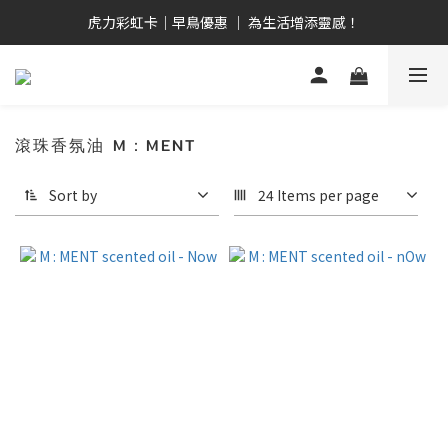
畢業禮心意選  全品項9折！ 全館2,000免運優惠！
虎力彩虹卡｜早鳥優惠 ｜ 為生活增添靈感！
日安白河 ｜ 台日共創 ｜ 晨曦系人氣單品！
畢業禮心意選  全品項9折！ 全館2,000免運優惠！
滾珠香氛油 M：MENT
Sort by
24 Items per page