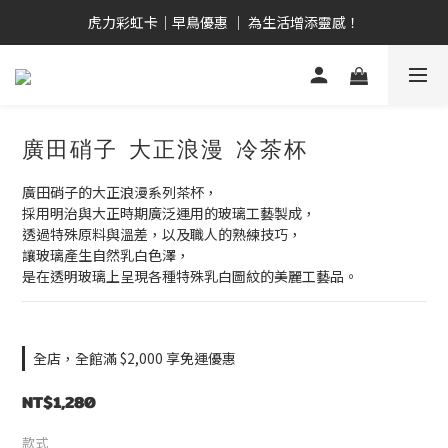
畢業禮心意選  全品項9折！ 全館2,000免運優惠！
虎力彩虹卡｜早鳥優惠 ｜ 為生活增添靈感！
日安白河 ｜ 台日共創 ｜ 晨曦系人氣單品！
畢業禮心意選  全品項9折！ 全館2,000免運優惠！
廣田硝子 大正浪漫 冷茶杯
廣田硝子的大正浪漫系列茶杯，
採用明治與大正時期廣泛運用的玻璃工藝製成，
透過特殊原料與溫差，以及職人的熟練技巧，
讓玻璃產生自然乳白色澤，
是在透明玻璃上呈現各種特殊乳白圖紋的美麗工藝品。
全店，全館滿 $2,000 享免運優惠
NT$1,280
款式