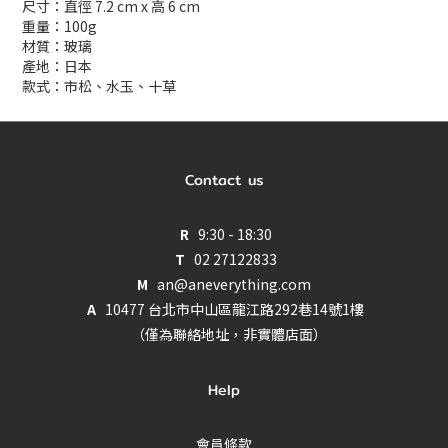
尺寸：直徑 7.2 cm x 高 6 cm
重量：100g
材質：玻璃
產地：日本
款式：市松、水玉、十草
Contact us
R
9:30 - 18:30
T
02 27122833
M
an@aneverything.com
A
10477 台北市中山區龍江路292巷14號1樓
（僅為聯絡地址，非實體店面）
Help
會員條款