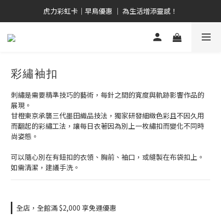
畢業禮心意選  全品項9折！ 全館2,000免運優惠！
虎力彩虹卡｜早鳥優惠 ｜ 為生活增添靈感！
日安白河 ｜ 台日共創 ｜ 晨曦系人氣單品！
畢業禮心意選  全品項9折！ 全館2,000免運優惠！
彩繡袖扣
刺繡是需要精準技巧的藝術，每針之間的寬度與軌跡影響作品的
展現。
甘橙東京承襲三代墨田織品技法，獨家研發細緻色彩且不因久用
而翻起的彩繡工法，讓每日衣著因為別上一枚繡扣而變化不同時
尚姿態。
可以隨心別在有鈕扣的衣領、胸前、袖口，或縫製在布袋扣上。
如需清潔，建議手洗。
全店，全館滿 $2,000 享免運優惠