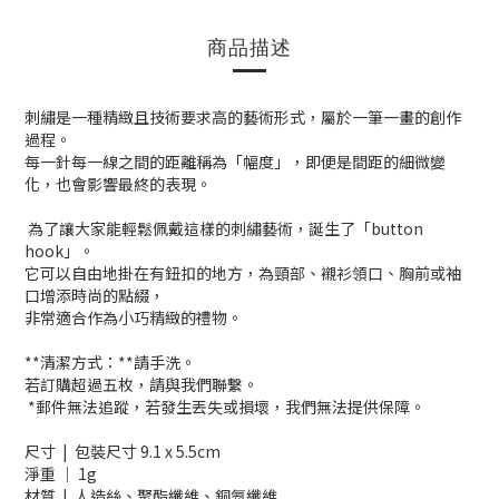
商品描述
刺繡是一種精緻且技術要求高的藝術形式，屬於一筆一畫的創作
過程。
每一針每一線之間的距離稱為「幅度」，即便是間距的細微變
化，也會影響最終的表現。
為了讓大家能輕鬆佩戴這樣的刺繡藝術，誕生了「button
hook」。
它可以自由地掛在有鈕扣的地方，為頸部、襯衫領口、胸前或袖
口增添時尚的點綴，
非常適合作為小巧精緻的禮物。
**清潔方式：**請手洗。
若訂購超過五枚，請與我們聯繫。
*郵件無法追蹤，若發生丟失或損壞，我們無法提供保障。
尺寸 | 包裝尺寸 9.1 x 5.5cm
淨重 ｜ 1g
材質 | 人造絲、聚酯纖維、銅氨纖維